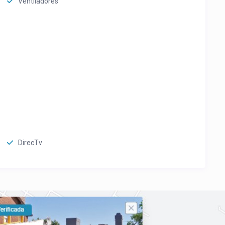
Ventiladores
DirecTv