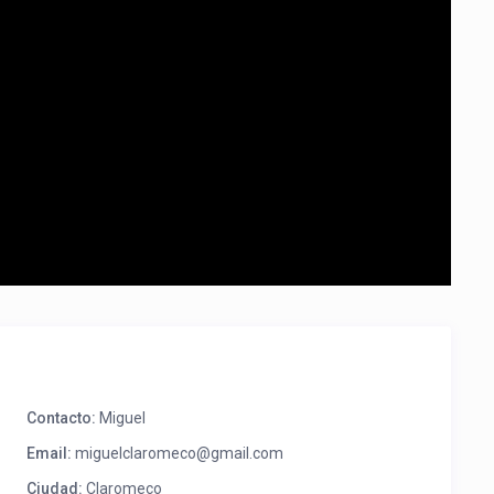
Contacto:
Miguel
Email:
miguelclaromeco@gmail.com
Ciudad:
Claromeco