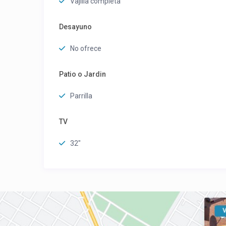
Vajilla completa
Desayuno
No ofrece
Patio o Jardin
Parrilla
TV
32"